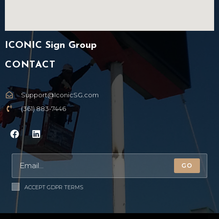
ICONIC Sign Group
CONTACT
Support@IconicSG.com
(361) 883-7446
GO
ACCEPT GDPR TERMS