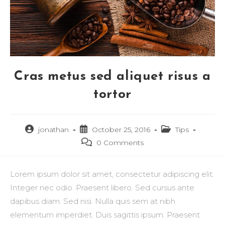
Cras metus sed aliquet risus a
tortor
jonathan
October 25, 2016
Tips
0 Comments
Lorem ipsum dolor sit amet, consectetur adipiscing elit.
Integer nec odio. Praesent libero. Sed cursus ante
dapibus diam. Sed nisi. Nulla quis sem at nibh
elementum imperdiet. Duis sagittis ipsum. Praesent