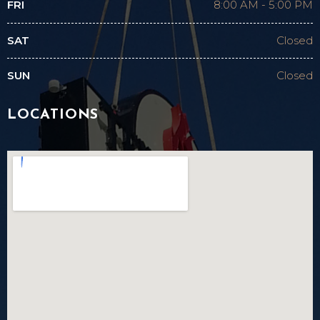
FRI
8:00 AM
-
5:00 PM
SAT
Closed
SUN
Closed
LOCATIONS