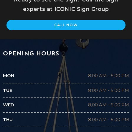
experts at ICONIC Sign Group
CALL NOW
OPENING HOURS
MON
8:00 AM
-
5:00 PM
TUE
8:00 AM
-
5:00 PM
WED
8:00 AM
-
5:00 PM
THU
8:00 AM
-
5:00 PM